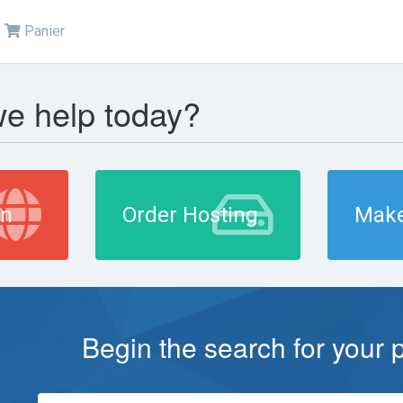
Panier
e help today?
in
Order Hosting
Make
Begin the search for your 