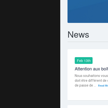
News
Feb 13th
Attention aux boî
Nous souhaitons vous r
doit être différent de
de passe de ...
Read Mo