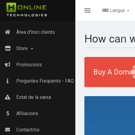
Langue
Toggle
navigation
Àrea d'Inici clients
How can w
Store
Promocions
Buy A Doma
Preguntes Freqüents - FAQ
Estat de la xarxa
Afiliacions
Contacti'ns