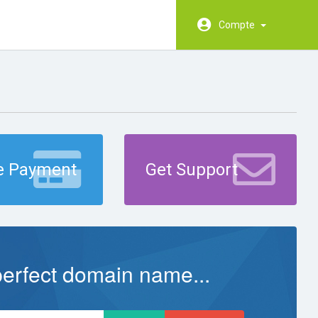
Compte
 Payment
Get Support
perfect domain name...