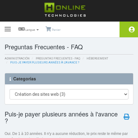
Toggle
Langue
Panier
navigation
Preguntas Frecuentes - FAQ
Área de Clientes
ADMINISTRACIÓN
Tienda
PREGUNTAS FRECUENTES - FAQ
HÉBERGEMENT
PUIS-JE PAYER PLUSIEURS ANNÉES À L'AVANCE ?
Anuncios
Categorías
Preguntas Frecuentes -
FAQ
Estado de la Red
Puis-je payer plusieurs années à l'avance
Afiliaciones
?
Contáctenos
Oui. De 1 à 10 années. Il n'y a aucune réduction, le prix reste le même par