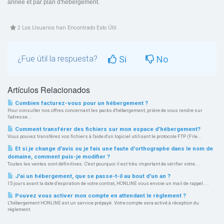
année et par plan d'hebergement.
2 Los Usuarios han Encontrado Esto Útil
¿Fue útil la respuesta?
Si
No
Artículos Relacionados
Combien facturez-vous pour un hébergement ?
Pour consulter nos offres concernant les packs d'hébergement, prière de vous rendre sur
l'adresse...
Comment transférer des fichiers sur mon espace d’hébergement?
Vous pouvez transférez vos fichiers à l'aide d'un logiciel utilisant le protocole FTP (File...
Et si je change d'avis ou je fais une faute d'orthographe dans le nom de
domaine, comment puis-je modifier ?
Toutes les ventes sont définitives. C'est pourquoi il est très important de vérifier votre...
J'ai un hébergement, que se passe-t-il au bout d'un an ?
15 jours avant la date d’expiration de votre contrat, HONLINE vous envoie un mail de rappel....
Pouvez vous activer mon compte en attendant le règlement ?
L'hébergement HONLINE est un service prépayé. Votre compte sera activé à réception du
règlement.