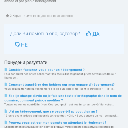
année et par plan d'hebergement.
2 Корисниците го најдоа ова како корисно
Дали Ви помогна овој одговор?
ДА
НЕ
Понудени резултати
Combien facturez-vous pour un hébergement ?
Pour consulter nos offres concernant les packs d'hébergement, prière de vous rendre sur
l'adresse...
Comment transférer des fichiers sur mon espace d’hébergement?
Vous pouvez transférez vos fichiers à l'aide d'un logiciel utilisant le protocole FTP (File...
Et si je change d'avis ou je fais une faute d'orthographe dans le nom de
domaine, comment puis-je modifier ?
Toutes les ventes sont définitives. C'est pourquoi il est très important de vérifier votre...
J'ai un hébergement, que se passe-t-il au bout d'un an ?
15 jours avant la date d’expiration de votre contrat, HONLINE vous envoie un mail de rappel....
Pouvez vous activer mon compte en attendant le règlement ?
L'hébergement HONLINE est un service prépayé. Votre compte sera activé à réception du