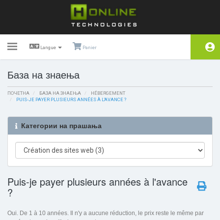
Toggle
Langue
Panier
navigation
База на знаења
Почетна
ПОЧЕТНА
Store
БАЗА НА ЗНАЕЊА
HÉBERGEMENT
PUIS-JE PAYER PLUSIEURS ANNÉES À L'AVANCE ?
Акции и промоции
Категории на прашања
База на знаења
Статус на сервери
Заработка
Puis-je payer plusieurs années à l'avance
?
Контакт
Oui. De 1 à 10 années. Il n'y a aucune réduction, le prix reste le même par