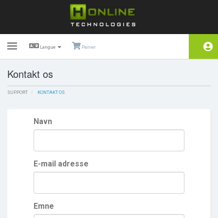
Toggle
Langue
Panier
navigation
Kontakt os
Kundeside
SUPPORT
Store
KONTAKT OS
Annonceringer
Navn
Vidensdatabase
Netværksstatus
E-mail adresse
Partnere
Kontakt os
Emne